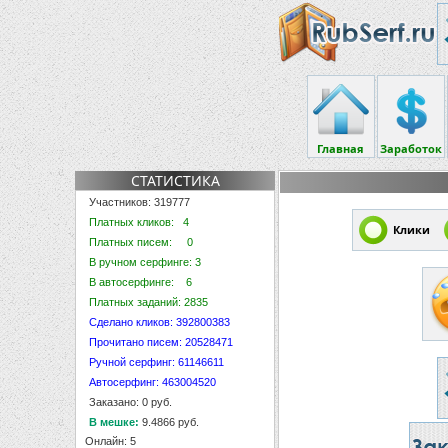
Главная
Заработок
СТАТИСТИКА
Участников: 319777
Платных кликов: 4
Клики
Платных писем: 0
В ручном серфинге: 3
В автосерфинге: 6
Платных заданий: 2835
Сделано кликов: 392800383
Прочитано писем: 20528471
Ручной серфинг: 61146611
Автосерфинг: 463004520
Заказано: 0 руб.
В мешке:
9.4866 руб.
Онлайн: 5