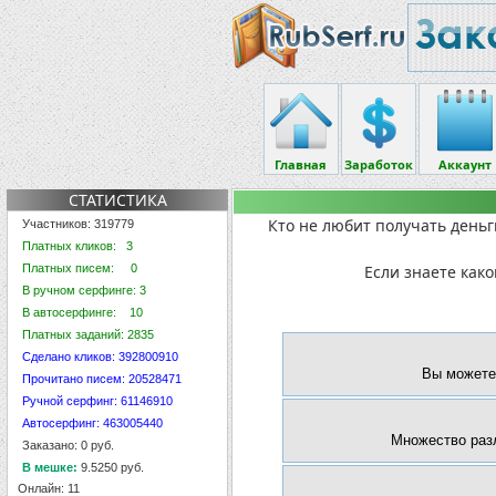
Главная
Заработок
Аккаунт
СТАТИСТИКА
Кто не любит получать деньг
Участников: 319779
Платных кликов: 3
Платных писем: 0
Если знаете како
В ручном серфинге: 3
В автосерфинге: 10
Платных заданий: 2835
Сделано кликов: 392800910
Вы можете 
Прочитано писем: 20528471
Ручной серфинг: 61146910
Автосерфинг: 463005440
Множество разл
Заказано: 0 руб.
В мешке:
9.5250 руб.
Онлайн: 11