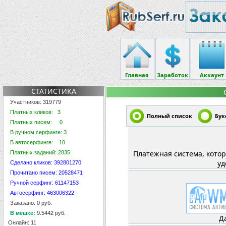
Главная
Заработок
Аккаунт
СТАТИСТИКА
Участников: 319779
Платных кликов: 3
Полный список
Бук
Платных писем: 0
В ручном серфинге: 3
В автосерфинге: 10
Платежная система, котор
Платных заданий: 2835
уд
Сделано кликов: 392801270
Прочитано писем: 20528471
Ручной серфинг: 61147153
Автосерфинг: 463006322
Заказано: 0 руб.
В мешке:
9.5442 руб.
Д
Онлайн: 11