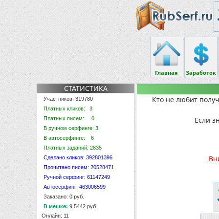
Главная
Заработок
СТАТИСТИКА
Кто не любит получ
Участников: 319780
Платных кликов: 3
Платных писем: 0
Если з
В ручном серфинге: 3
В автосерфинге: 6
Платных заданий: 2835
Вн
Сделано кликов: 392801396
Прочитано писем: 20528471
Ручной серфинг: 61147249
Автосерфинг: 463006599
Заказано: 0 руб.
В мешке:
9.5442 руб.
Онлайн: 11